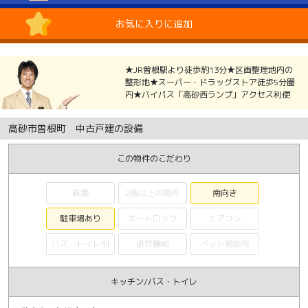
お気に入りに追加
★JR曽根駅より徒歩約13分★区画整理地内の
整形地★スーパー・ドラッグストア徒歩5分圏
内★バイパス「高砂西ランプ」アクセス利便
高砂市曽根町 中古戸建の設備
この物件のこだわり
新築
2階以上の物件
南向き
駐車場あり
オートロック
エアコン
バス・トイレ別
追焚機能
ペット相談可
キッチン/バス・トイレ