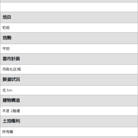
地目
宅地
地勢
平坦
都市計画
市街化区域
接道状況
北 5m
建物構造
木造 2階建
土地権利
所有権