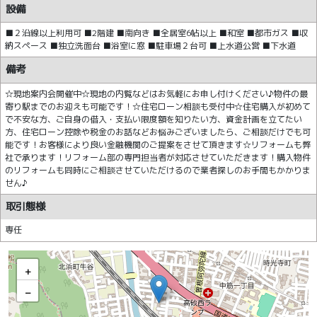
設備
■２沿線以上利用可 ■2階建 ■南向き ■全居室6帖以上 ■和室 ■都市ガス ■収
納スペース ■独立洗面台 ■浴室に窓 ■駐車場２台可 ■上水道公営 ■下水道
備考
☆現地案内会開催中☆現地の内覧などはお気軽にお申し付けください♪物件の最
寄り駅までのお迎えも可能です！☆住宅ローン相談も受付中☆住宅購入が初めて
で不安な方、ご自身の借入・支払い限度額を知りたい方、資金計画を立てたい
方、住宅ローン控除や税金のお話などお悩みございましたら、ご相談だけでも可
能です！お客様により良い金融機関のご提案をさせて頂きます☆リフォームも弊
社で承ります！リフォーム部の専門担当者が対応させていただきます！購入物件
のリフォームも同時にご相談させていただけるので業者探しのお手間もかかりま
せん♪
取引態様
専任
+
−