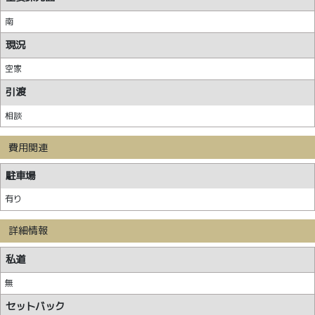
南
現況
空家
引渡
相談
費用関連
駐車場
有り
詳細情報
私道
無
セットバック