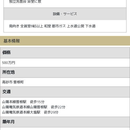
独立洗面台 浴室に窓
設備・サービス
南向き 全居室6帖以上 和室 都市ガス 上水道公営 下水道
基本情報
価格
580万円
所在地
高砂市 曽根町
交通
山陽本線曽根駅 徒歩15分
山陽電気鉄道本線山陽曽根駅 徒歩22分
山陽電気鉄道本線大塩駅 徒歩29分
築年月