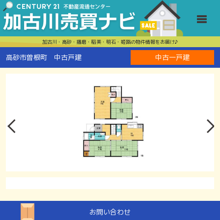
高砂市曽根町
Toggle
加古川・高砂・播磨・稲美・明石・姫路の物件情報をお届け♪
高砂市曽根町 中古戸建
中古一戸建
お問い合わせ