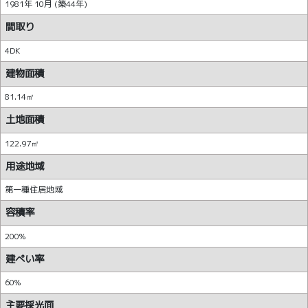
1981年 10月 (築44年)
間取り
4DK
建物面積
81.14㎡
土地面積
122.97㎡
用途地域
第一種住居地域
容積率
200%
建ぺい率
60%
主要採光面