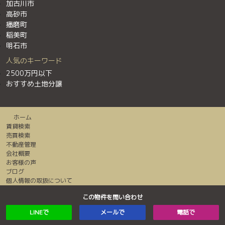
加古川市
高砂市
播磨町
稲美町
明石市
人気のキーワード
2500万円以下
おすすめ土地分譲
ホーム
賃貸検索
売買検索
不動産管理
会社概要
お客様の声
ブログ
個人情報の取扱について
センチュリー２１加盟店は全て独立・自営です。
この物件を問い合わせ
Copyright© 2018 Fudousan Ryutsu Center Co.,Ltd All Rights Reserved
LINEで
メールで
電話で