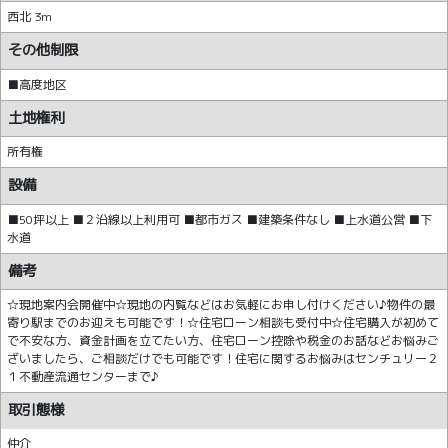
西北 3m
その他制限
■高度地区
土地権利
所有権
設備
■50坪以上 ■２沿線以上利用可 ■都市ガス ■建築条件なし ■上水道公営 ■下
水道
備考
☆現地案内会開催中☆現地の内覧などはお気軽にお申し付けください♪物件の最
寄り駅までのお迎えも可能です！☆住宅ローン相談も受付中☆住宅購入が初めて
で不安な方、資金計画を立てたい方、住宅ローン控除や税金のお話などお悩みご
ざいましたら、ご相談だけでも可能です！住宅に関するお悩みはセンチュリー２
１不動産流通センターまで♪
取引態様
仲介