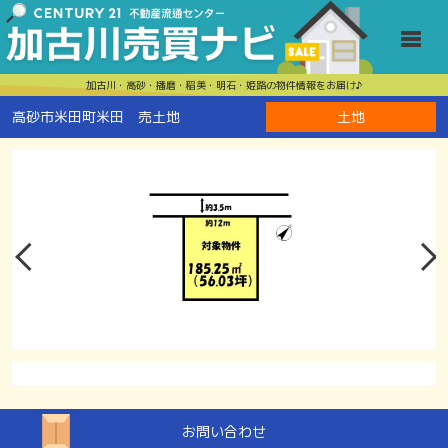
高砂市米田町
Toggle
加古川・高砂・播磨・稲美・明石・姫路の物件情報をお届け♪
高砂市米田町米田 売土地
土地
お問い合わせ