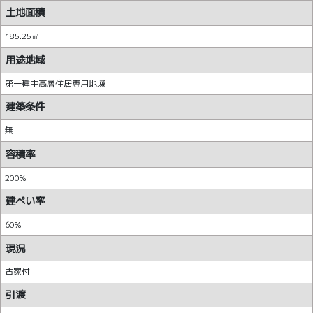
土地面積
185.25㎡
用途地域
第一種中高層住居専用地域
建築条件
無
容積率
200%
建ぺい率
60%
現況
古家付
引渡