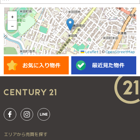
+
−
Leaflet
|
©
OpenStreetMap
エリアから売買を探す