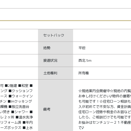
セットバック
地勢
平坦
接道状況
西北 5m
土地権利
所有権
可 ■2階建 ■和室 ■
リング ■クッションフ
☆現地案内会開催中☆現地の内
ペース ■ウォークイン
お申し付けください♪物件の最寄
チン ■IHクッキング
も可能です！☆住宅ローン相談
乾燥機 ■独立洗面台
入が初めてで不安な方、資金計
備考
い焚き ■シャワー ■
住宅ローン控除や税金のお話な
イレ２ヶ所 ■温水洗浄
したら、ご相談だけでも可能で
装リフォーム済 ■年内
お悩みはセンチュリー２１不動
ューズボックス ■上水
で♪