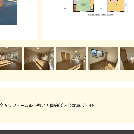
月全面リフォーム済◇敷地面積約66坪◇駐車2台可♪