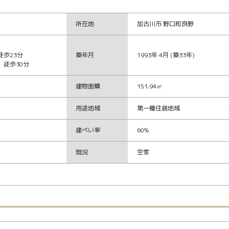
所在地
加古川市 野口町良野
歩23分
築年月
1993年 4月 (築33年)
徒歩30分
建物面積
151.94㎡
用途地域
第一種住居地域
建ぺい率
60%
現況
空家