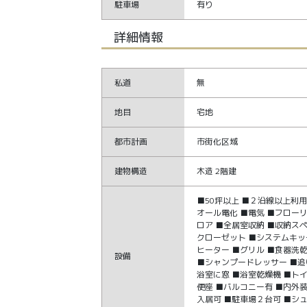
駐車場
有り
詳細情報
私道
無
地目
宅地
都市計画
市街化区域
建物構造
木造 2階建
■50坪以上 ■２沿線以上利用
オール電化 ■電気 ■フロー
ロア ■全居室収納 ■収納ス
クローゼット ■システムキッ
ヒーター ■グリル ■食器洗
設備
■シャンプードレッサー ■追
浴室に窓 ■浴室乾燥機 ■ト
便座 ■バルコニー有 ■内外
入居可 ■駐車場２台可 ■シ