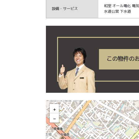
和室 オール電化 電
設備・サービス
水道公営 下水道
この物件の
加古川市野口町良野 リフォーム戸
+
−