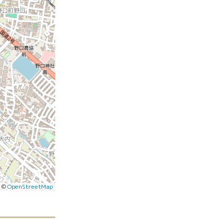
|
©
OpenStreetMap