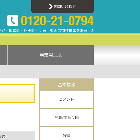
加古川売買ナビ | 加古川・高砂・姫路・明石エリアのアパート・マンション・一戸建
お問い合わせ
高砂・播磨町・稲美町・明石・姫路の物件情報をお届け♪
事業用土地
基本情報
コメント
写真/間取り図
設備
交通