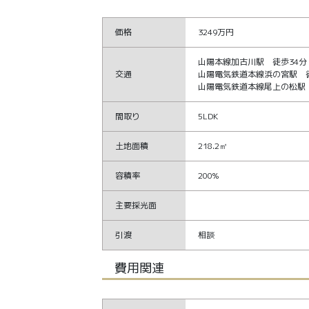
価格
3249万円
山陽本線加古川駅 徒歩34分
交通
山陽電気鉄道本線浜の宮駅 徒
山陽電気鉄道本線尾上の松駅 
間取り
5LDK
土地面積
218.2㎡
容積率
200%
主要採光面
引渡
相談
費用関連