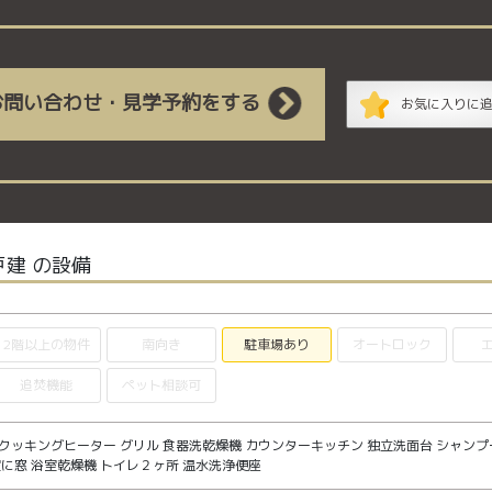
お問い合わせ・見学予約をする
お気に入りに
建 の設備
2階以上の物件
南向き
駐車場あり
オートロック
追焚機能
ペット相談可
Hクッキングヒーター グリル 食器洗乾燥機 カウンターキッチン 独立洗面台 シャンプ
室に窓 浴室乾燥機 トイレ２ヶ所 温水洗浄便座