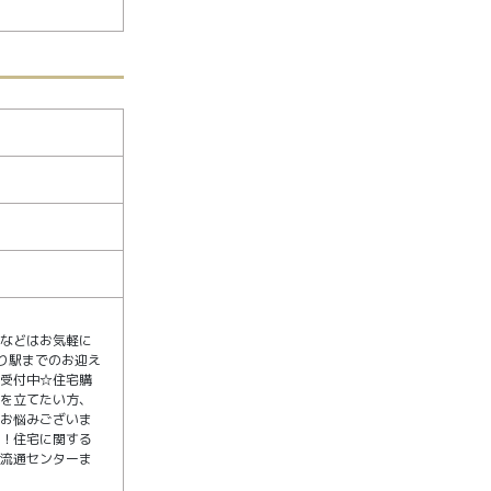
覧などはお気軽に
り駅までのお迎え
も受付中☆住宅購
画を立てたい方、
どお悩みございま
す！住宅に関する
産流通センターま