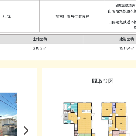
山陽本線加古
山陽電気鉄道本線
5LDK
加古川市 野口町良野
山陽電気鉄道本
土地面積
建物面積
218.2㎡
151.94㎡
間取り図