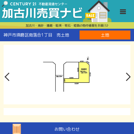
神戸市須磨区
Toggle
加古川・高砂・播磨・稲美・明石・姫路の物件情報をお届け♪
神戸市須磨区南落合1丁目 売土地
土地
お問い合わせ