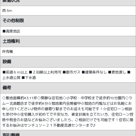
接道状況
西 6m
その他制限
■高度地区
土地権利
所有権
設備
■前道６ｍ以上 ■２沿線以上利用可 ■都市ガス ■建築条件なし ■更地渡し ■
上水道公営 ■下水道
備考
◇敷地面積約43.11坪◇閑静な住宅地◇小学校・中学校まで徒歩約10分圏内◇ラ
ムー北須磨店まで徒歩約4分☆現地案内会開催中☆現地の内覧などはお気軽にお
申し付けください♪物件の最寄り駅までのお迎えも可能です！☆住宅ローン相談
も受付中☆住宅購入が初めてで不安な方、資金計画を立てたい方、住宅ローン控
除や税金のお話などお悩みございましたら、ご相談だけでも可能です！住宅に関
するお悩みはセンチュリー２１不動産流通センターまで♪
取引態様