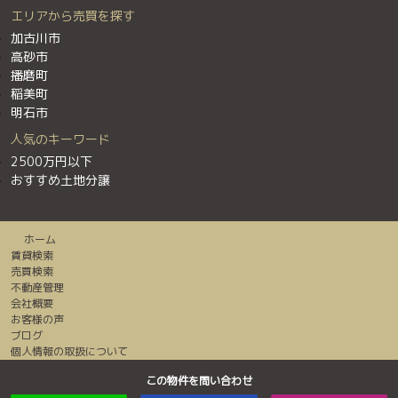
エリアから売買を探す
加古川市
高砂市
播磨町
稲美町
明石市
人気のキーワード
2500万円以下
おすすめ土地分譲
ホーム
賃貸検索
売買検索
不動産管理
会社概要
お客様の声
ブログ
個人情報の取扱について
センチュリー２１加盟店は全て独立・自営です。
この物件を問い合わせ