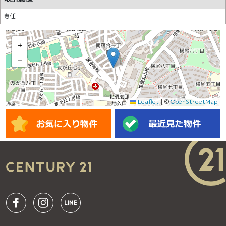
専任
+
−
Leaflet
|
©
OpenStreetMap