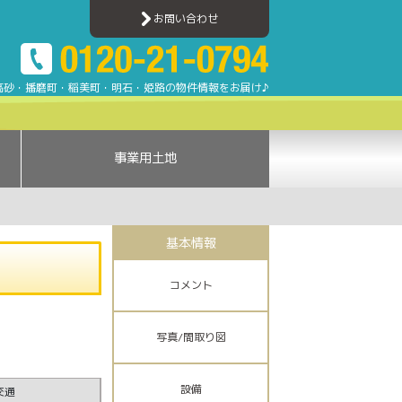
川売買ナビ | 加古川・高砂・姫路・明石エリアのアパート・マンション・一戸建て・
お問い合わせ
高砂・播磨町・稲美町・明石・姫路の物件情報をお届け♪
事業用土地
基本情報
コメント
写真/間取り図
設備
交通