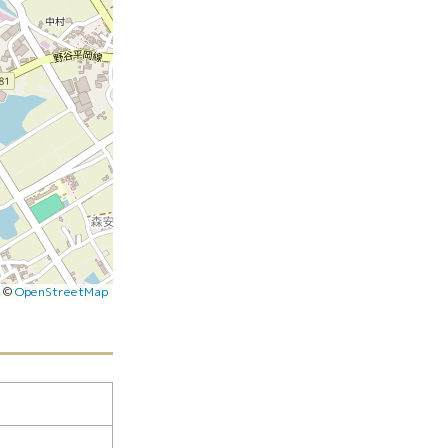
|
©
OpenStreetMap