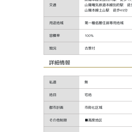
交通
山陽電気鉄道本線別府駅 徒歩
山陽本線土山駅 徒歩49分
用途地域
第一種低層住居専用地域
容積率
100%
現況
古家付
詳細情報
私道
無
地目
宅地
都市計画
市街化区域
その他制限
■高度地区