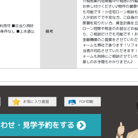
☆現地案内会開催中☆現地の内
お申し付けください♪物件の最寄
も可能です！☆住宅ローン相談
入が初めてで不安な方、ご自身
度額を知りたい方、資金計画を
利用可 ■日当り良好
ローン控除や税金のお話などお
築条件なし ■上水道公
備考
ら、ご相談だけでも可能です！
金融機関のご提案をさせていた
ォームも弊社で承ります！リフ
当者が対応させていただきます
ォームも同時にご相談させてい
探しのお手間もかかりません♪
お気に入り追加
PDF印刷
合わせ・見学予約をする