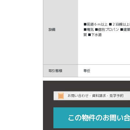
■前道６ｍ以上 ■２沿線以上
設備
■電気 ■個別プロパン ■建
営 ■下水道
取引態様
専任
お問い合わせ・資料請求・見学予約
この物件のお問い