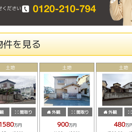
せください
物件を見る
土地
土地
土地
観
間取り
外観
間取り
外観
1580
900
480
万円
万円
万