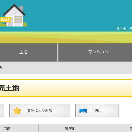
加古川市平岡町新在家 売土地 | 加古川市平岡町新在家 | 加古
加古川・
土地
マンション
地
売土地
お気に入り追加
印刷
用途
所在地