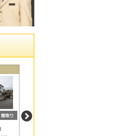
土地
土地
間取り
外観
間取り
外観
間取り
2083
950
円
万円
万円