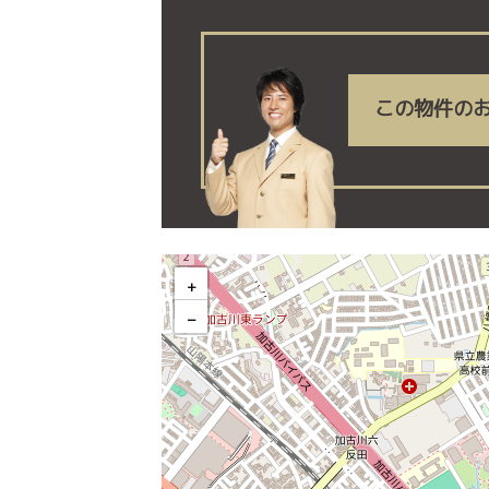
この物件の
加古川市平岡町新在家 売土地 の
+
−