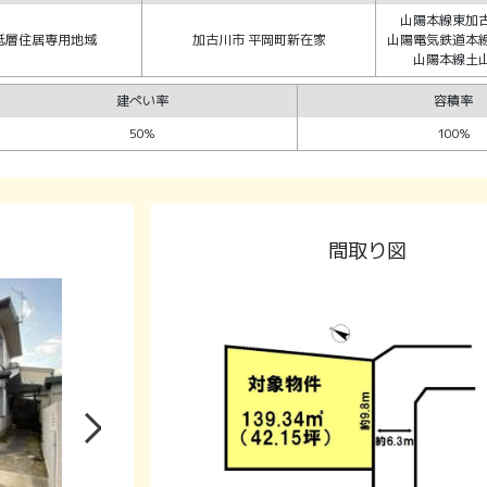
山陽本線東加古
低層住居専用地域
加古川市 平岡町新在家
山陽電気鉄道本線
山陽本線土山
建ぺい率
容積率
50%
100%
間取り図