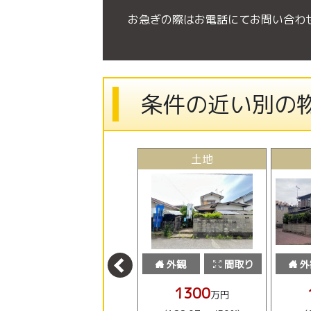
お急ぎの際はお電話にてお問い合わ
条件の近い別の
土地
土地
外観
間取り
外観
間取り
外
1980
1300
万円
万円