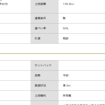
48分
土地面積
139.34㎡
建築条件
無
建ぺい率
50%
引渡
相談
セットバック
地勢
平坦
接道状況
東 6m
土地権利
所有権