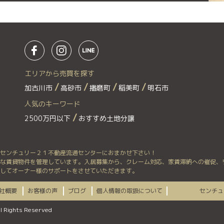
エリアから売買を探す
加古川市
高砂市
播磨町
稲美町
明石市
人気のキーワード
2500万円以下
おすすめ土地分譲
センチュリー２１不動産流通センターにおまかせ下さい！
な賃貸物件を管理しています。入居募集から、クレーム対応、家賃滞納への催促、
してオーナー様のサポートをさせていただきます。
社概要
お客様の声
ブログ
個人情報の取扱について
センチュ
l Rights Reserved