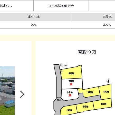
指定なし
加古郡稲美町 野寺
建ぺい率
容積率
60%
200%
間取り図