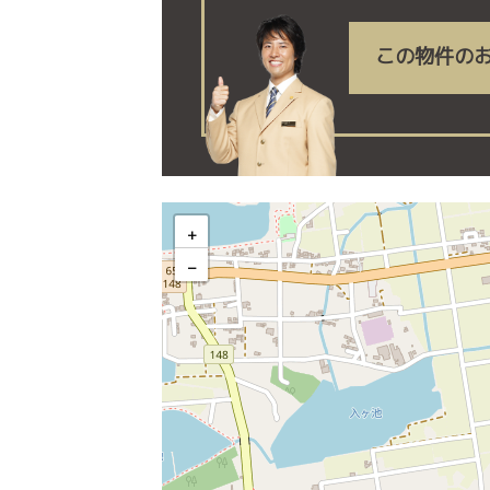
この物件の
加古郡稲美町野寺分譲地 4号地 
+
−