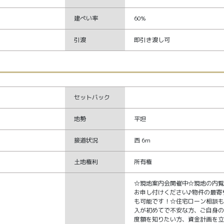
建ぺい率
60%
引渡
即引き渡し可
セットバック
地勢
平坦
接道状況
西 6m
土地権利
所有権
☆現地案内会開催中☆現地の内
お申し付けください♪物件の最寄
も可能です！☆住宅ローン相談
入が初めてで不安な方、ご自身
度額を知りたい方、資金計画を