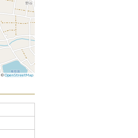
|
©
OpenStreetMap