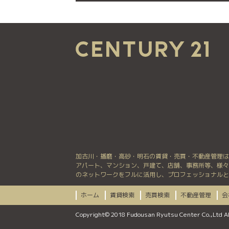
加古川・播磨・高砂・明石の賃貸・売買・不動産管理は
アパート、マンション、戸建て、店舗、事務所等、様々
のネットワークをフルに活用し、プロフェッショナルと
ホーム
賃貸検索
売買検索
不動産管理
会
Copyright© 2018 Fudousan Ryutsu Center Co.,Ltd Al