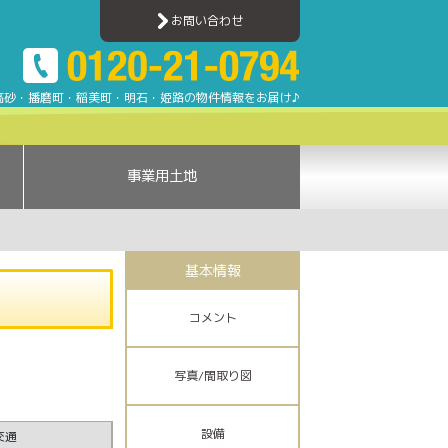
売買ナビ | 加古川・高砂・姫路・明石エリアのアパート・マンション・一戸建て・土地
お問い合わせ
高砂・播磨町・稲美町・明石・姫路の物件情報をお届け♪
事業用土地
基本情報
コメント
写真/間取り図
設備
交通