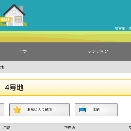
加古郡稲美町野寺分譲地 4号地 | 加古郡稲美町野寺 | 加古川
加古川・
土地
マンション
号地
 4号地
お気に入り追加
印刷
用途
所在地