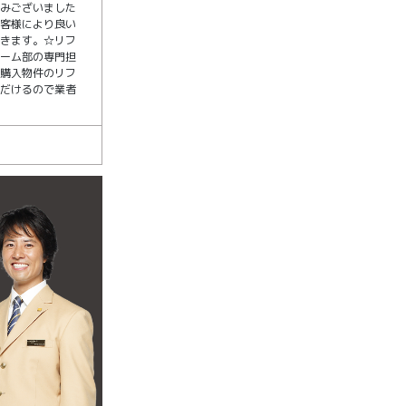
悩みございました
お客様により良い
だきます。☆リフ
ォーム部の専門担
！購入物件のリフ
ただけるので業者