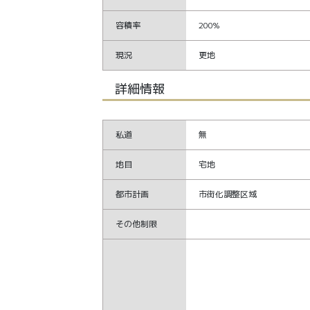
容積率
200%
現況
更地
詳細情報
私道
無
地目
宅地
都市計画
市街化調整区域
その他制限