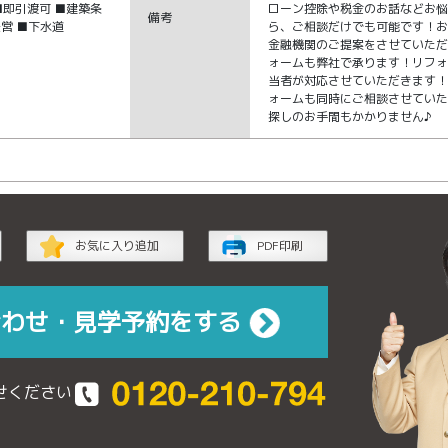
■即引渡可 ■建築条
ローン控除や税金のお話などお
備考
営 ■下水道
ら、ご相談だけでも可能です！
金融機関のご提案をさせていた
ォームも弊社で承ります！リフ
当者が対応させていただきます
ォームも同時にご相談させてい
探しのお手間もかかりません♪
お気に入り追加
PDF印刷
合わせ・見学予約をする
せください