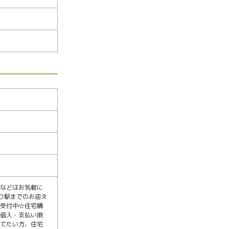
覧などはお気軽に
り駅までのお迎え
も受付中☆住宅購
の借入・支払い限
立てたい方、住宅