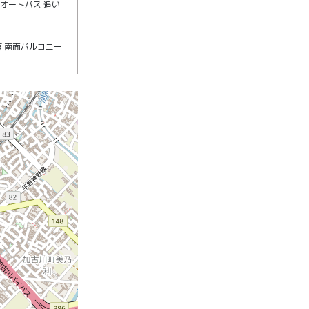
 オートバス 追い
有 南面バルコニー