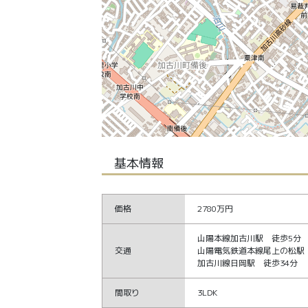
基本情報
価格
2780万円
山陽本線加古川駅 徒歩5分
交通
山陽電気鉄道本線尾上の松駅 
加古川線日岡駅 徒歩34分
間取り
3LDK