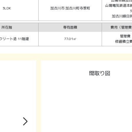
山陽本線加古
山陽電気鉄道本
3LDK
加古川市 加古川町寺家町
加古川線日岡
所在階
専有面積
費用（管理費
管理費：
クリート造 11階建
77.01㎡
修繕積立費：
間取り図