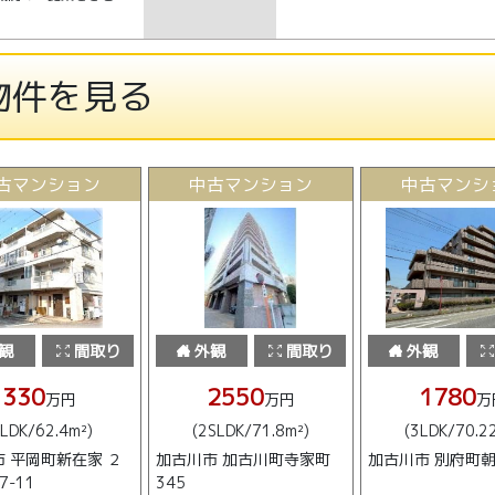
物件を見る
古マンション
中古マンション
中古マンシ
観
間取り
外観
間取り
外観
330
2550
1780
万円
万円
万
3LDK/62.4m²)
(2SLDK/71.8m²)
(3LDK/70.2
 平岡町新在家 ２
加古川市 加古川町寺家町
加古川市 別府町朝
7-11
345