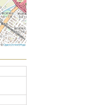
|
©
OpenStreetMap