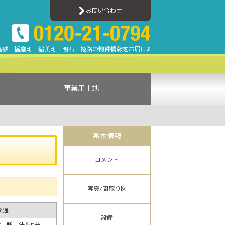
川町寺家町 | 加古川売買ナビ | 加古川・高砂・姫路・明石エリアのアパート・マン
お問い合わせ
高砂・播磨町・稲美町・明石・姫路の物件情報をお届け♪
事業用土地
基本情報
コメント
写真/間取り図
交通
設備