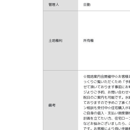
管理人
日勤
土地権利
所有権
☆現地案内会開催中☆お客様
っくりご覧いただくため「予
せて頂いております事前にお
ジよりご予約、お問い合わせ
祝日のご案内も可能です。水
ておりますので予めご了承く
備考
ン相談も受付中☆住宅購入が
ご自身の借入・支払い限度額
計画を立てたい方、住宅ロー
などお悩みございましたら、
です。お客様により良い金融