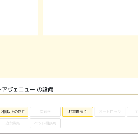
アヴェニュー の設備
2階以上の物件
南向き
駐車場あり
オートロック
追焚機能
ペット相談可