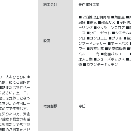
施工会社
矢作建設工業
■２沿線以上利用可 ■角部屋 ■
良好 ■電気 ■都市ガス ■室内洗
ーリング ■クッションフロア ■
ース ■クローゼット ■システム
ンロ ■コンロ三口 ■グリル ■独
設備
ンプードレッサー ■オートバス 
ワー ■浴室に窓 ■浴室乾燥機 ■
バルコニー有 ■南面バルコニー 
理人日勤 ■シューズボックス ■
道 ■カウンターキッチン
お一人おひとりにゆ
約制」にてご案内さ
電話または物件ペー
ください。土・日、
曜日は定休日となっ
ださい。☆住宅ロー
取引態様
専任
初めてで不安な方、
を知りたい方、資金
ン控除や税金のお話
ご相談だけでも可能
機関のご提案をさせ