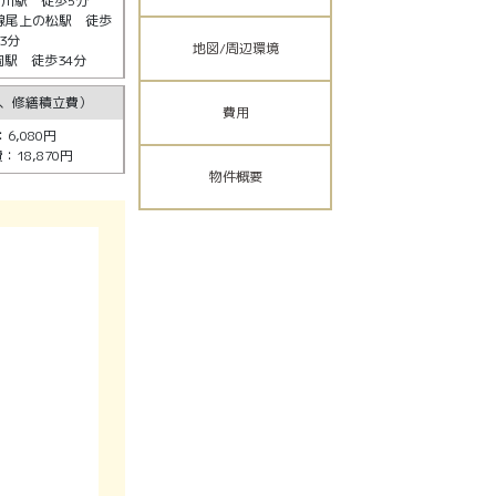
川駅 徒歩5分
線尾上の松駅 徒歩
33分
地図/周辺環境
駅 徒歩34分
、修繕積立費）
費用
6,080円
18,870円
物件概要