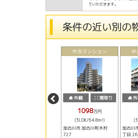
ていただきます。
条件の近い別の
中古マンション
中古マンション
中
外観
間取り
外観
間取り
外
290
1098
万円
万円
(5DK/93.74m²)
(3LDK/64.8m²)
(
加古川市 平岡町山之上
加古川市 加古川町木村
加古川市
684-33
727
丁目 26