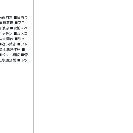
南東向き ■日当り
濯機置場 ■フロ
床暖房 ■収納スペ
キッチン ■ガスコ
立洗面台 ■シャ
■追い焚き ■シャ
温水洗浄便座 ■
■ペット相談 ■管
上水道公営 ■下水