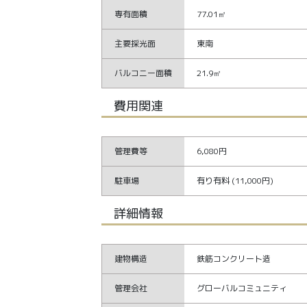
専有面積
77.01㎡
主要採光面
東南
バルコニー面積
21.9㎡
費用関連
管理費等
6,080円
駐車場
有り有料 (11,000円)
詳細情報
建物構造
鉄筋コンクリート造
管理会社
グローバルコミュニティ