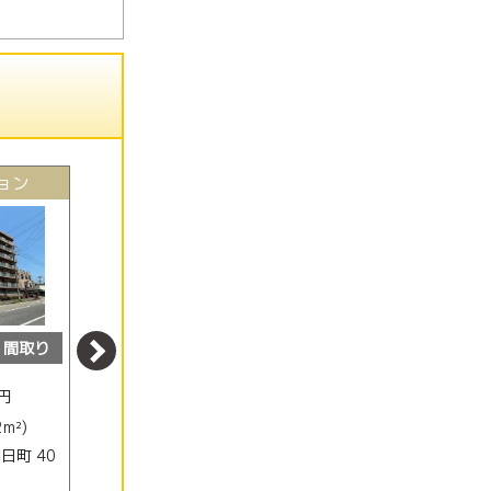
ョン
中古マンション
中古マンション
間取り
外観
間取り
外観
間取り
1180
950
円
万円
万円
2m²)
(4LDK/84.13m²)
(4DK/69.01m²)
日町 40
加古川市 平岡町中野 212-
加古川市 別府町別府 835-
5
1