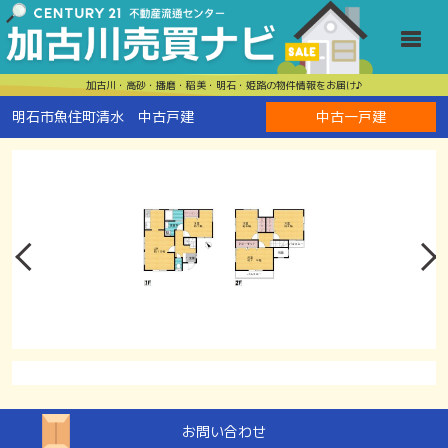
明石市魚住町
Toggle
加古川・高砂・播磨・稲美・明石・姫路の物件情報をお届け♪
明石市魚住町清水 中古戸建
中古一戸建
お問い合わせ