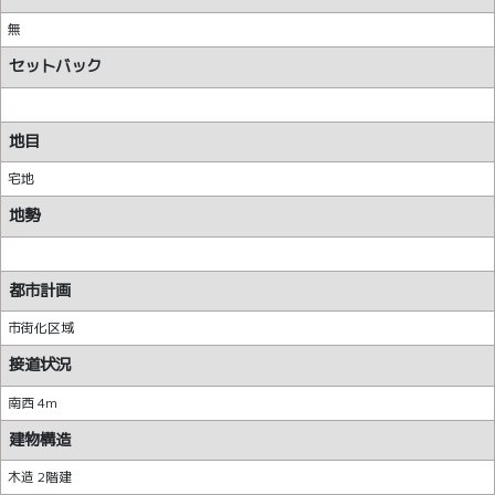
無
セットバック
地目
宅地
地勢
都市計画
市街化区域
接道状況
南西 4m
建物構造
木造 2階建