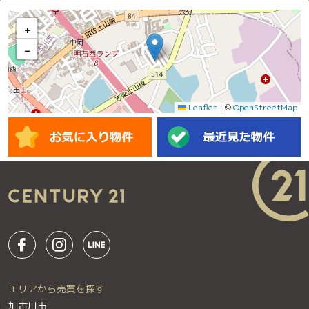
+
−
Leaflet
|
©
OpenStreetMap
エリアから売買を探す
加古川市