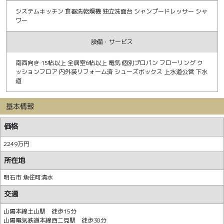
システムキッチン 食器洗乾燥機 独立洗面台 シャンプードレッサー シャ
ワー
設備・サービス
南西向き 15帖以上 全居室6帖以上 電気 個別プロパン フローリング ク
ッションフロア 内外装リフォーム済 シューズボックス 上水道公営 下水
道
基本情報
価格
2249万円
所在地
明石市 魚住町清水
交通
山陽本線土山駅 徒歩15分
山陽電気鉄道本線西二見駅 徒歩38分