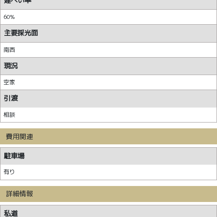
建ぺい率
60%
主要採光面
南西
現況
空家
引渡
相談
費用関連
駐車場
有り
詳細情報
私道