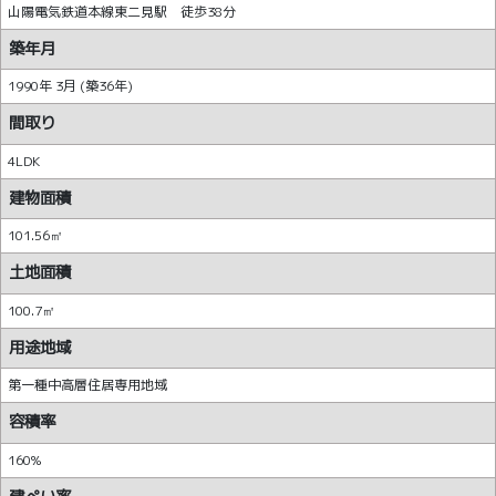
山陽電気鉄道本線東二見駅 徒歩38分
築年月
1990年 3月 (築36年)
間取り
4LDK
建物面積
101.56㎡
土地面積
100.7㎡
用途地域
第一種中高層住居専用地域
容積率
160%