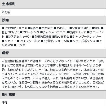
土地権利
所有権
設備
■２沿線以上利用可 ■2階建 ■南西向き ■15帖以上 ■全居室6帖以上 ■電気 ■
個別プロパン ■フローリング ■クッションフロア ■収納スペース ■クローゼッ
ト ■システムキッチン ■食器洗乾燥機 ■独立洗面台 ■シャンプードレッサー
■シャワー ■TVインターホン ■内外装リフォーム済 ■シューズボックス ■上
水道公営 ■下水道
備考
☆現地案内会開催中☆お客様お一人おひとりにゆっくりご覧いただくため「予約
制」にてご案内させて頂いております事前にお電話または物件ページよりご予
約、お問い合わせください。土・日、祝日のご案内も可能です。水曜日は定休日
となっておりますので予めご了承ください。☆住宅ローン相談も受付中☆住宅購
入が初めてで不安な方、ご自身の借入・支払い限度額を知りたい方、資金計画を
立てたい方、住宅ローン控除や税金のお話などお悩みございましたら、ご相談だ
けでも可能です。お客様により良い金融機関のご提案をさせていただきます。
取引態様
仲介