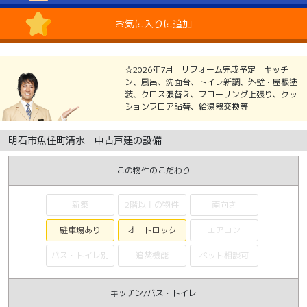
お気に入りに追加
☆2026年7月 リフォーム完成予定 キッチ
ン、風呂、洗面台、トイレ新調、外壁・屋根塗
装、クロス張替え、フローリング上張り、クッ
ションフロア貼替、給湯器交換等
明石市魚住町清水 中古戸建の設備
この物件のこだわり
新築
2階以上の物件
南向き
駐車場あり
オートロック
エアコン
バス・トイレ別
追焚機能
ペット相談可
キッチン/バス・トイレ