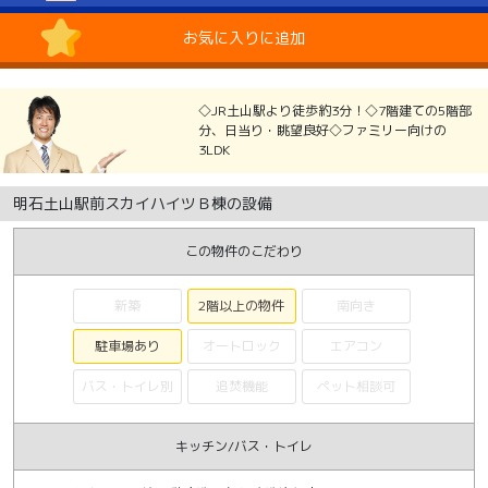
お気に入りに追加
◇JR土山駅より徒歩約3分！◇7階建ての5階部
分、日当り・眺望良好◇ファミリー向けの
3LDK
明石土山駅前スカイハイツＢ棟の設備
この物件のこだわり
新築
2階以上の物件
南向き
駐車場あり
オートロック
エアコン
バス・トイレ別
追焚機能
ペット相談可
キッチン/バス・トイレ