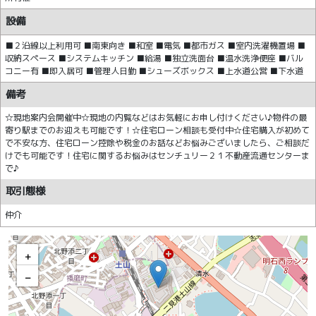
設備
■２沿線以上利用可 ■南東向き ■和室 ■電気 ■都市ガス ■室内洗濯機置場 ■
収納スペース ■システムキッチン ■給湯 ■独立洗面台 ■温水洗浄便座 ■バル
コニー有 ■即入居可 ■管理人日勤 ■シューズボックス ■上水道公営 ■下水道
備考
☆現地案内会開催中☆現地の内覧などはお気軽にお申し付けください♪物件の最
寄り駅までのお迎えも可能です！☆住宅ローン相談も受付中☆住宅購入が初めて
で不安な方、住宅ローン控除や税金のお話などお悩みございましたら、ご相談だ
けでも可能です！住宅に関するお悩みはセンチュリー２１不動産流通センターま
で♪
取引態様
仲介
+
−