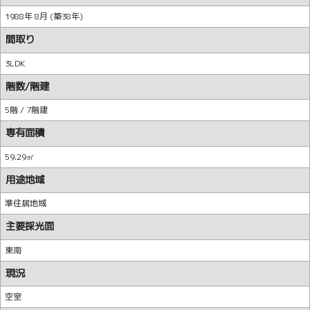
1988年 8月 (築38年)
間取り
3LDK
階数/階建
5階 / 7階建
専有面積
59.29㎡
用途地域
準住居地域
主要採光面
東南
現況
空室