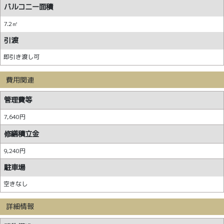
バルコニー面積
7.2㎡
引渡
即引き渡し可
費用関連
管理費等
7,640円
修繕積立金
9,240円
駐車場
空きなし
詳細情報