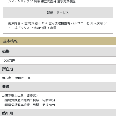
システムキッチン 給湯 独立洗面台 温水洗浄便座
設備・サービス
南東向き 和室 電気 都市ガス 室内洗濯機置場 バルコニー有 即入居可 シ
ューズボックス 上水道公営 下水道
基本情報
価格
1000万円
所在地
明石市 二見町西二見
交通
山陽本線土山駅 徒歩3分
山陽電気鉄道本線西二見駅 徒歩28分
山陽電気鉄道本線東二見駅 徒歩30分
築年月