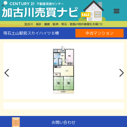
明石土山駅前
Toggle
加古川・高砂・播磨・稲美・明石・姫路の物件情報をお届け♪
明石土山駅前スカイハイツＢ棟
中古マンション
お問い合わせ