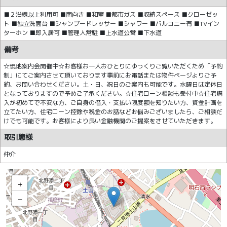
■２沿線以上利用可 ■南向き ■和室 ■都市ガス ■収納スペース ■クローゼッ
ト ■独立洗面台 ■シャンプードレッサー ■シャワー ■バルコニー有 ■TVイン
ターホン ■即入居可 ■管理人常駐 ■上水道公営 ■下水道
備考
☆現地案内会開催中☆お客様お一人おひとりにゆっくりご覧いただくため「予約
制」にてご案内させて頂いております事前にお電話または物件ページよりご予
約、お問い合わせください。土・日、祝日のご案内も可能です。水曜日は定休日
となっておりますので予めご了承ください。☆住宅ローン相談も受付中☆住宅購
入が初めてで不安な方、ご自身の借入・支払い限度額を知りたい方、資金計画を
立てたい方、住宅ローン控除や税金のお話などお悩みございましたら、ご相談だ
けでも可能です。お客様により良い金融機関のご提案をさせていただきます。
取引態様
仲介
+
−