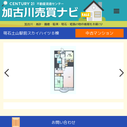
明石土山駅前
Toggle
加古川・高砂・播磨・稲美・明石・姫路の物件情報をお届け♪
明石土山駅前スカイハイツＢ棟
中古マンション
お問い合わせ