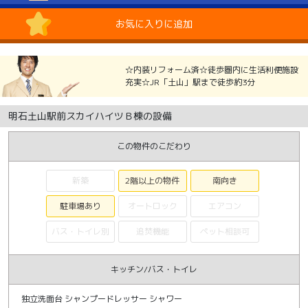
お気に入りに追加
☆内装リフォーム済☆徒歩圏内に生活利便施設
充実☆JR「土山」駅まで徒歩約3分
明石土山駅前スカイハイツＢ棟の設備
この物件のこだわり
新築
2階以上の物件
南向き
駐車場あり
オートロック
エアコン
バス・トイレ別
追焚機能
ペット相談可
キッチン/バス・トイレ
独立洗面台 シャンプードレッサー シャワー