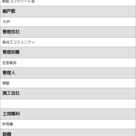
鉄筋コンクリート造
総戸数
78戸
管理会社
長谷工コミュニティ
管理形態
全部委託
管理人
常駐
施工会社
土地権利
所有権
設備