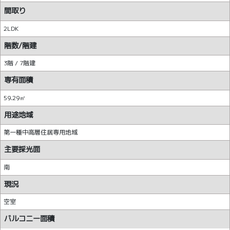
間取り
2LDK
階数/階建
3階 / 7階建
専有面積
59.29㎡
用途地域
第一種中高層住居専用地域
主要採光面
南
現況
空室
バルコニー面積