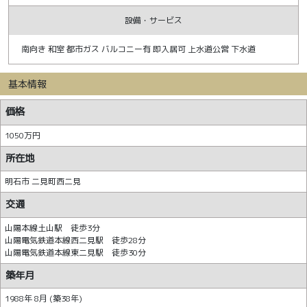
設備・サービス
南向き 和室 都市ガス バルコニー有 即入居可 上水道公営 下水道
基本情報
価格
1050万円
所在地
明石市 二見町西二見
交通
山陽本線土山駅 徒歩3分
山陽電気鉄道本線西二見駅 徒歩28分
山陽電気鉄道本線東二見駅 徒歩30分
築年月
1988年 8月 (築38年)