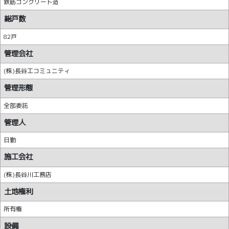
鉄筋コンクリート造
総戸数
82戸
管理会社
(株)長谷工コミュニティ
管理形態
全部委託
管理人
日勤
施工会社
(株)長谷川工務店
土地権利
所有権
設備