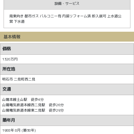
設備・サービス
南東向き 都市ガス バルコニー有 内装リフォーム済 即入居可 上水道公
営 下水道
基本情報
価格
1320万円
所在地
明石市 二見町西二見
交通
山陽本線土山駅 徒歩4分
山陽電気鉄道本線西二見駅 徒歩26分
山陽電気鉄道本線東二見駅 徒歩29分
築年月
1988年 8月 (築38年)