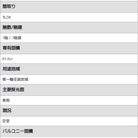
間取り
3LDK
階数/階建
7階 / 7階建
専有面積
61.6㎡
用途地域
第一種住居地域
主要採光面
東南
現況
空室
バルコニー面積