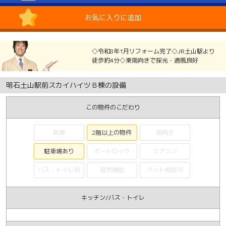
お気に入りに追加
◇令和8年1月リフォーム完了◇JR土山駅より
徒歩約4分◇東南向きで採光・通風良好
明石土山駅前スカイハイツＢ棟の設備
この物件のこだわり
新築
2階以上の物件
南向き
駐車場あり
オートロック
エアコン
バス・トイレ別
追焚機能
ペット相談可
キッチン/バス・トイレ