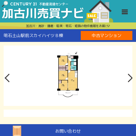
明石土山駅前
Toggle
加古川・高砂・播磨・稲美・明石・姫路の物件情報をお届け♪
明石土山駅前スカイハイツＢ棟
中古マンション
お問い合わせ