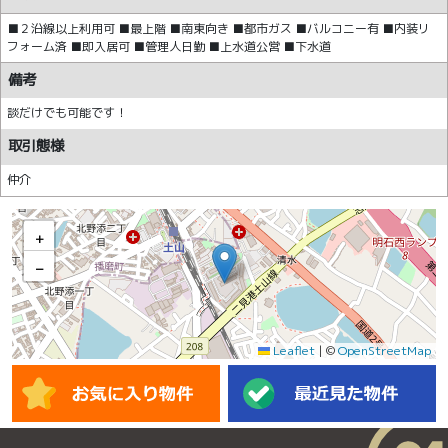
■２沿線以上利用可 ■最上階 ■南東向き ■都市ガス ■バルコニー有 ■内装リ
フォーム済 ■即入居可 ■管理人日勤 ■上水道公営 ■下水道
備考
談だけでも可能です！
取引態様
仲介
+
−
Leaflet
|
©
OpenStreetMap