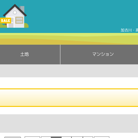
売買詳細検索結果 | 加古川売買ナビ | 加古川・高砂・姫路・
加古川・
土地
マンション