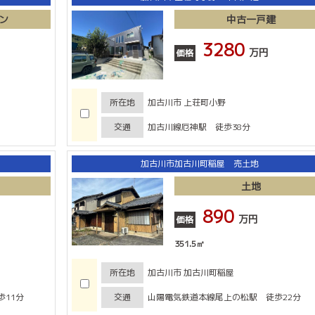
ン
中古一戸建
3280
万円
価格
所在地
加古川市 上荘町小野
交通
加古川線厄神駅 徒歩38分
加古川市加古川町稲屋 売土地
土地
890
万円
価格
351.5㎡
所在地
加古川市 加古川町稲屋
11分
交通
山陽電気鉄道本線尾上の松駅 徒歩22分