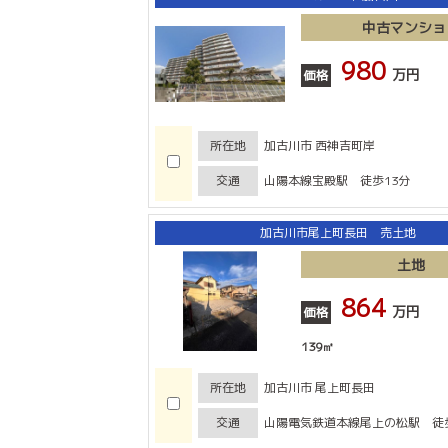
中古マンショ
980
万円
価格
所在地
加古川市 西神吉町岸
交通
山陽本線宝殿駅 徒歩13分
加古川市尾上町長田 売土地
土地
864
万円
価格
139㎡
所在地
加古川市 尾上町長田
交通
山陽電気鉄道本線尾上の松駅 徒歩