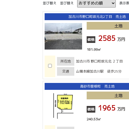
並び替え
並び替え
表示
加古川市野口町坂元北2丁目 売土地
土地
2585
万円
価格
181.99㎡
所在地
加古川市 野口町坂元北 ２丁目
交通
山陽本線加古川駅 徒歩25分
高砂市曽根町 売土地
土地
1965
万円
価格
240.53㎡