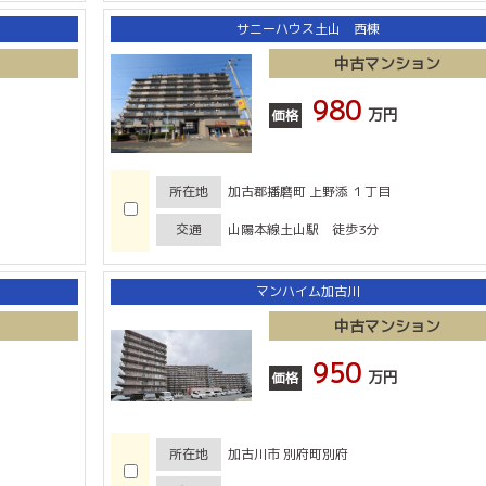
サニーハウス土山 西棟
中古マンション
980
万円
価格
所在地
加古郡播磨町 上野添 １丁目
交通
山陽本線土山駅 徒歩3分
マンハイム加古川
中古マンション
950
万円
価格
所在地
加古川市 別府町別府