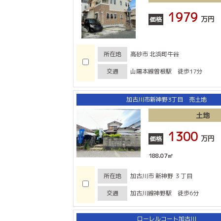
1979
万円
価格
所在地
高砂市 北浜町牛谷
交通
山陽本線曽根駅 徒歩17分
加古川市新神野3丁目 売土地
土地
1300
万円
価格
188.07㎡
所在地
加古川市 新神野 ３丁目
交通
加古川線神野駅 徒歩6分
ローレルコート加古川