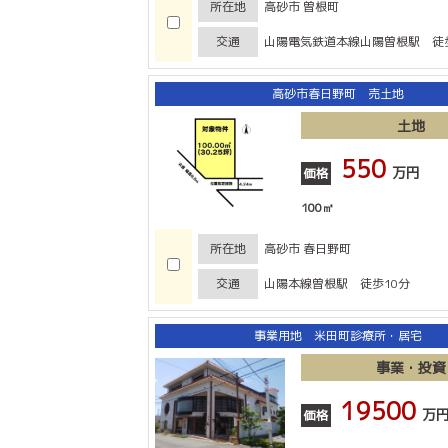
所在地
高砂市 曽根町
交通
山陽電気鉄道本線山陽曽根駅 徒
高砂市春日野町 売土地
土地
550
万円
価格
100㎡
所在地
高砂市 春日野町
交通
山陽本線曽根駅 徒歩10分
事業用地 米田町診療所・居宅
事業・投資
19500
万
価格