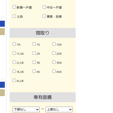
新築一戸建
中古一戸建
土地
事業・投資
間取り
1R
1K
1DK
1LDK
2K
2DK
2LDK
3K
3DK
3LDK
4K
4DK
4LDK
専有面積
〜