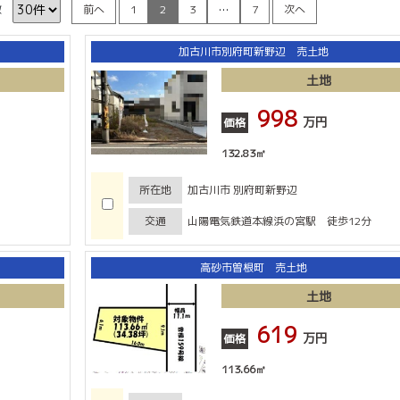
数
前へ
1
2
3
…
7
次へ
加古川市別府町新野辺 売土地
土地
998
万円
価格
132.83㎡
所在地
加古川市 別府町新野辺
交通
山陽電気鉄道本線浜の宮駅 徒歩12分
高砂市曽根町 売土地
土地
619
万円
価格
113.66㎡