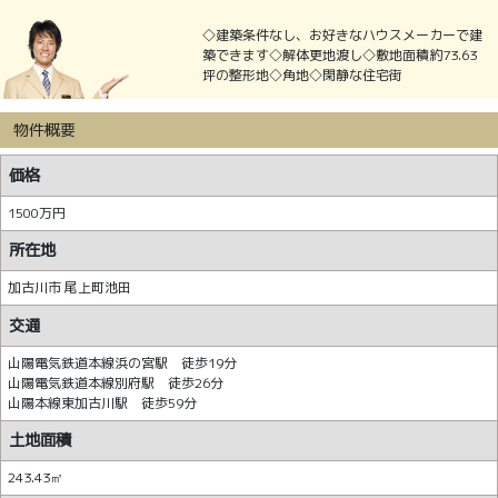
◇建築条件なし、お好きなハウスメーカーで建
築できます◇解体更地渡し◇敷地面積約73.63
坪の整形地◇角地◇閑静な住宅街
物件概要
価格
1500万円
所在地
加古川市 尾上町池田
交通
山陽電気鉄道本線浜の宮駅 徒歩19分
山陽電気鉄道本線別府駅 徒歩26分
山陽本線東加古川駅 徒歩59分
土地面積
243.43㎡