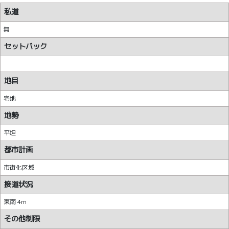
私道
無
セットバック
地目
宅地
地勢
平坦
都市計画
市街化区域
接道状況
東南 4m
その他制限