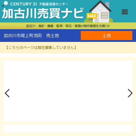
加古川市尾上
Toggle
加古川・高砂・播磨・稲美・明石・姫路の物件情報をお届け♪
加古川市尾上町池田 売土地
土地
【こちらのページは現在募集していません】