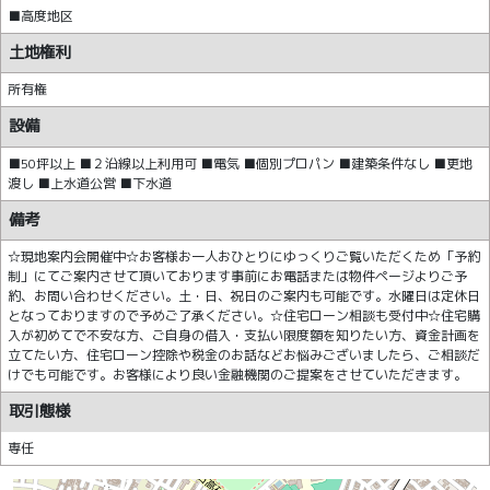
■高度地区
土地権利
所有権
設備
■50坪以上 ■２沿線以上利用可 ■電気 ■個別プロパン ■建築条件なし ■更地
渡し ■上水道公営 ■下水道
備考
☆現地案内会開催中☆お客様お一人おひとりにゆっくりご覧いただくため「予約
制」にてご案内させて頂いております事前にお電話または物件ページよりご予
約、お問い合わせください。土・日、祝日のご案内も可能です。水曜日は定休日
となっておりますので予めご了承ください。☆住宅ローン相談も受付中☆住宅購
入が初めてで不安な方、ご自身の借入・支払い限度額を知りたい方、資金計画を
立てたい方、住宅ローン控除や税金のお話などお悩みございましたら、ご相談だ
けでも可能です。お客様により良い金融機関のご提案をさせていただきます。
取引態様
専任