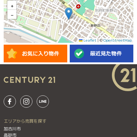
+
−
Leaflet
|
©
OpenStreetMap
エリアから売買を探す
加古川市
高砂市