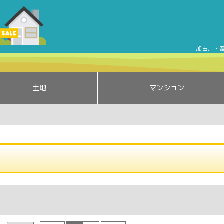
土地 1000万円以下の売買住宅情報 | 加古川売買ナビ | 加
加古川・
土地
マンション