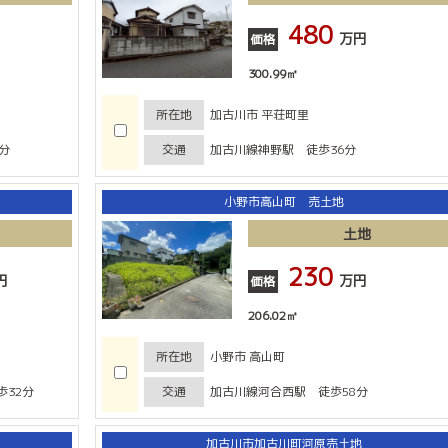
480
万円
価格
300.99㎡
所在地
加古川市 平荘町里
分
交通
加古川線神野駅 徒歩36分
小野市高山町 売土地
土地
230
円
万円
価格
206.02㎡
所在地
小野市 高山町
32分
交通
加古川線河合西駅 徒歩58分
加古川市加古川町河原売土地