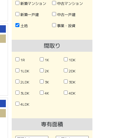
新築マンション
中古マンション
新築一戸建
中古一戸建
土地
事業・投資
間取り
1R
1K
1DK
1LDK
2K
2DK
2LDK
3K
3DK
3LDK
4K
4DK
4LDK
専有面積