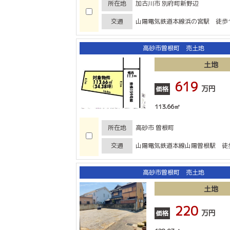
所在地
加古川市 別府町新野辺
交通
山陽電気鉄道本線浜の宮駅 徒歩1
高砂市曽根町 売土地
土地
619
万円
価格
113.66㎡
所在地
高砂市 曽根町
交通
山陽電気鉄道本線山陽曽根駅 徒歩
高砂市曽根町 売土地
土地
220
万円
価格