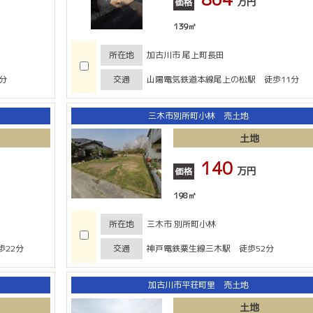
万円
価格
139㎡
所在地
加古川市 尾上町長田
分
交通
山陽電気鉄道本線尾上の松駅 徒歩11分
三木市別所町小林 売土地
土地
140
万円
価格
198㎡
所在地
三木市 別所町小林
22分
交通
神戸電鉄粟生線三木駅 徒歩52分
加古川市平荘町里 売土地
土地