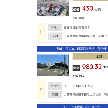
430
万円
価格
115.58㎡
所在地
高砂市 高砂町藍屋町
交通
山陽電気鉄道本線高砂駅 徒歩11
加古川市加古川町友沢１号地 条件付
土地
980.32
万
価格
136.19㎡
所在地
加古川市 加古川町友沢
交通
山陽電気鉄道本線尾上の松駅 徒歩
加古川市神野町石守 売土地