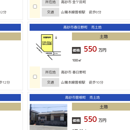
所在地
高砂市 金ケ田町
2分
交通
山陽本線曽根駅 徒歩8分
高砂市春日野町 売土地
土地
550
万円
価格
100㎡
所在地
高砂市 春日野町
12分
交通
山陽本線曽根駅 徒歩10分
高砂市曽根町 売土地
土地
550
万円
価格