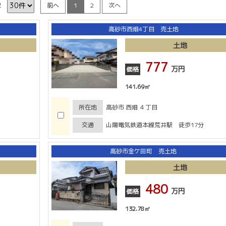
数
前へ
1
2
次へ
高砂市西畑4丁目 売土地
土地
777
万円
価格
141.69㎡
所在地
高砂市 西畑 ４丁目
交通
山陽電気鉄道本線荒井駅 徒歩17分
高砂市金ケ田町 売土地
土地
480
万円
価格
132.78㎡