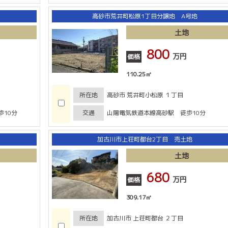
高砂市荒井町松原1丁目分譲地 A号地
土地
800
万円
価格
110.25㎡
所在地
高砂市 荒井町小松原 １丁目
10分
交通
山陽電気鉄道本線高砂駅 徒歩10分
加古川市上荘町都台2丁目 売土地
土地
680
万円
価格
309.17㎡
所在地
加古川市 上荘町都台 ２丁目