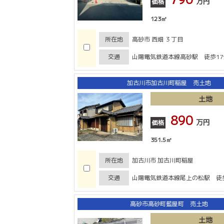
万円
価格
123㎡
所在地
高砂市 西畑 ３丁目
交通
山陽電気鉄道本線高砂駅 徒歩17
加古川市加古川町稲屋 売土地
土地
890
万円
価格
351.5㎡
所在地
加古川市 加古川町稲屋
交通
山陽電気鉄道本線尾上の松駅 徒歩
高砂市高砂町藍屋町 売土地
土地