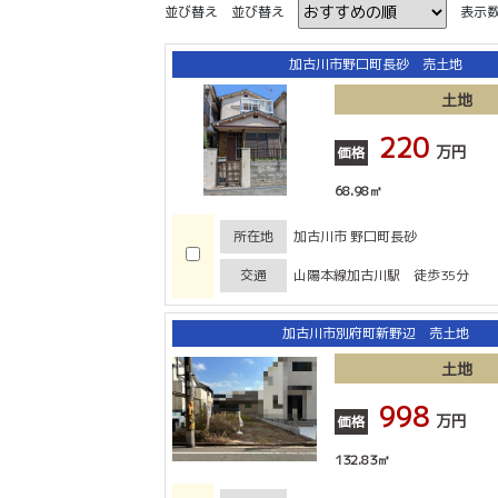
並び替え
並び替え
表示
加古川市野口町長砂 売土地
土地
220
万円
価格
68.98㎡
所在地
加古川市 野口町長砂
交通
山陽本線加古川駅 徒歩35分
加古川市別府町新野辺 売土地
土地
998
万円
価格
132.83㎡