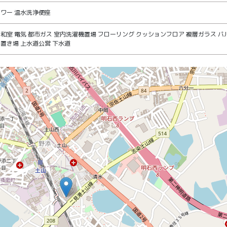
ャワー 温水洗浄便座
 和室 電気 都市ガス 室内洗濯機置場 フローリング クッションフロア 複層ガラス バ
ク置き場 上水道公営 下水道
地図