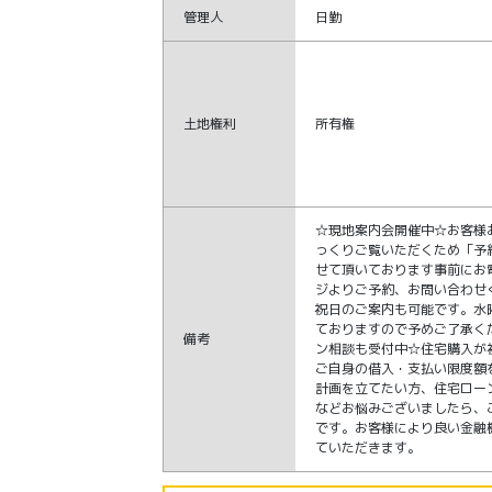
管理人
日勤
土地権利
所有権
☆現地案内会開催中☆お客様
っくりご覧いただくため「予
せて頂いております事前にお
ジよりご予約、お問い合わせ
祝日のご案内も可能です。水
ておりますので予めご了承く
備考
ン相談も受付中☆住宅購入が
ご自身の借入・支払い限度額
計画を立てたい方、住宅ロー
などお悩みございましたら、
です。お客様により良い金融
ていただきます。