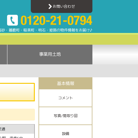
売買ナビ | 加古川・高砂・姫路・明石エリアのアパート・マンション・一戸建て・土地
お問い合わせ
高砂・播磨町・稲美町・明石・姫路の物件情報をお届け♪
事業用土地
基本情報
コメント
写真/間取り図
交通
設備