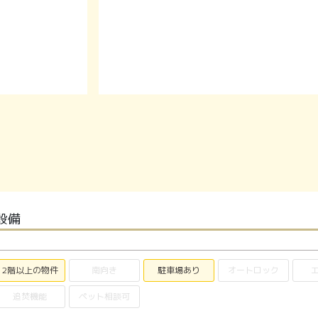
設備
2階以上の物件
南向き
駐車場あり
オートロック
追焚機能
ペット相談可