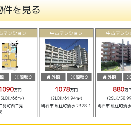
物件を見る
古マンション
中古マンション
中古マンシ
観
間取り
外観
間取り
外観
1090
1078
880
万円
万円
万
2SLDK/66m²)
(2LDK/61.94m²)
(2SLK/58.9
 二見町西二見
明石市 魚住町清水 2328-1
明石市 魚住町清水 
18