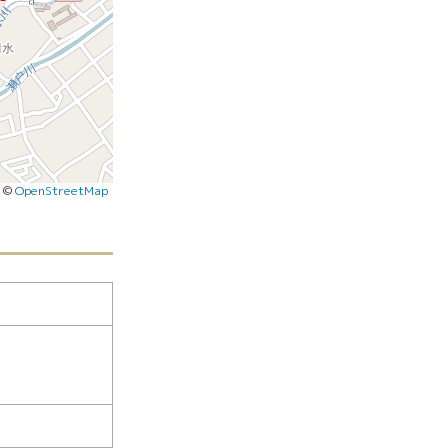
|
©
OpenStreetMap