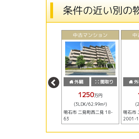
条件の近い別の
中古マンション
中古マンション
中
外観
間取り
外観
間取り
外
1050
1250
万円
万円
(2LDK/59.29m²)
(3LDK/62.99m²)
(
明石市 二見町西二見
明石市 二見町西二見 18-
明石市
2014-15
63
2001-