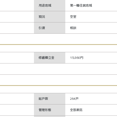
用途地域
第一種住居地域
現況
空室
引渡
相談
修繕積立金
13,860円
総戸数
264戸
管理形態
全部委託