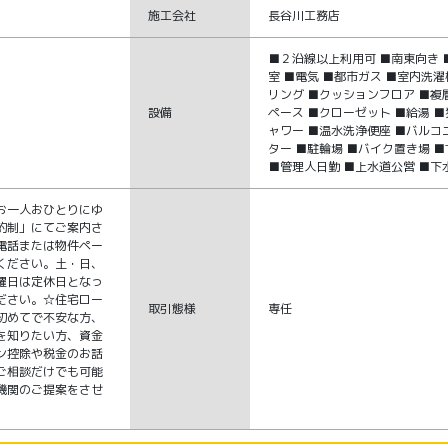
施工会社
長谷川工務店
■２沿線以上利用可 ■南東向き 
室 ■電気 ■都市ガス ■室内洗濯
リング ■クッションフロア ■複
設備
ペース ■クローゼット ■給湯 ■
ャワー ■温水洗浄便座 ■バルコ
ター ■駐輪場 ■バイク置き場 ■
■管理人日勤 ■上水道公営 ■下
お一人おひとりにゆ
約制」にてご案内さ
電話または物件ペー
ください。土・日、
曜日は定休日となっ
ださい。☆住宅ロー
取引態様
専任
初めてで不安な方、
を知りたい方、資金
ン控除や税金のお話
ご相談だけでも可能
機関のご提案をさせ