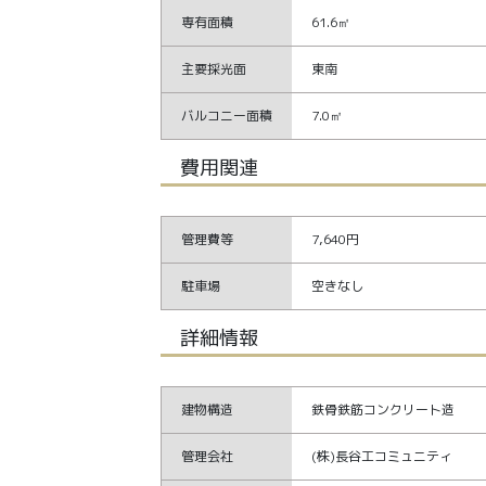
専有面積
61.6㎡
主要採光面
東南
バルコニー面積
7.0㎡
費用関連
管理費等
7,640円
駐車場
空きなし
詳細情報
建物構造
鉄骨鉄筋コンクリート造
管理会社
(株)長谷工コミュニティ